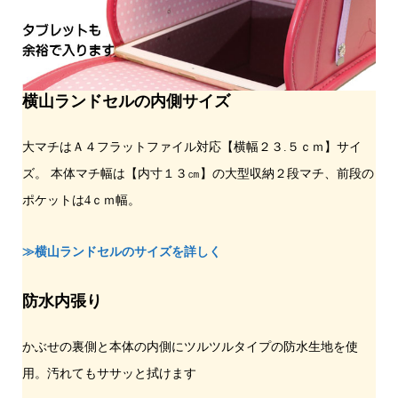
横山ランドセルの内側サイズ
大マチはＡ４フラットファイル対応【横幅２３.５ｃｍ】サイ
ズ。 本体マチ幅は【内寸１３㎝】の大型収納２段マチ、前段の
ポケットは4ｃｍ幅。
≫横山ランドセルのサイズを詳しく
防水内張り
かぶせの裏側と本体の内側にツルツルタイプの防水生地を使
用。汚れてもササッと拭けます