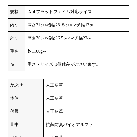
規格
Ａ４フラットファイル対応サイズ
内寸
高さ31㎝×横幅23.５㎝×マチ幅13㎝
外寸
高さ36㎝×横幅26.5㎝×マチ幅22㎝
重さ
約1160g～
※
重さ・サイズは個体差がございます。
かぶせ
人工皮革
本体
人工皮革
付属
人工皮革
背中
抗菌防臭バイオアルファ