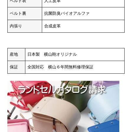
ベルト表
人工皮革
ベルト裏
抗菌防臭バイオアルファ
内張り
合成皮革
産地
日本製 横山鞄オリジナル
保証
全国対応 横山６年間無料修理保証