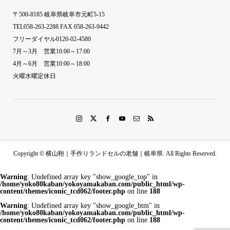
〒500-8185 岐阜県岐阜市元町5-15
TEL058-263-2288 FAX 058-263-9442
フリーダイヤル0120-02-4580
7月～3月 営業10:00～17:00
4月～6月 営業10:00～18:00
火曜水曜定休日
Copyright ©
横山鞄｜手作りランドセルの老舗｜岐阜県. All Rights Reserved.
Warning
: Undefined array key "show_google_top" in
/home/yoko80kaban/yokoyamakaban.com/public_html/wp-
content/themes/iconic_tcd062/footer.php
on line
188
Warning
: Undefined array key "show_google_btm" in
/home/yoko80kaban/yokoyamakaban.com/public_html/wp-
content/themes/iconic_tcd062/footer.php
on line
188