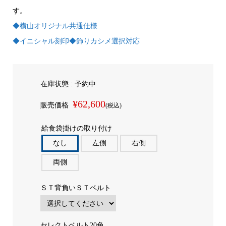
す。
◆横山オリジナル共通仕様
◆イニシャル刻印◆飾りカシメ選択対応
在庫状態 :
予約中
¥62,600
販売価格
(税込)
給食袋掛けの取り付け
なし
左側
右側
両側
ＳＴ背負いＳＴベルト
セレクトベルト20色