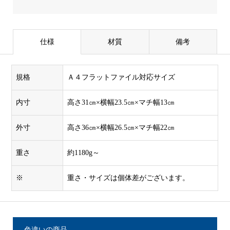
仕様
材質
備考
規格
Ａ４フラットファイル対応サイズ
内寸
高さ31㎝×横幅23.5㎝×マチ幅13㎝
外寸
高さ36㎝×横幅26.5㎝×マチ幅22㎝
重さ
約1180g～
※
重さ・サイズは個体差がございます。
色違いの商品