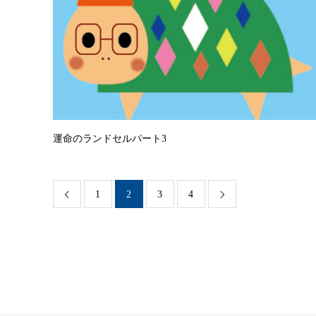
運命のランドセルパート3
1
2
3
4

